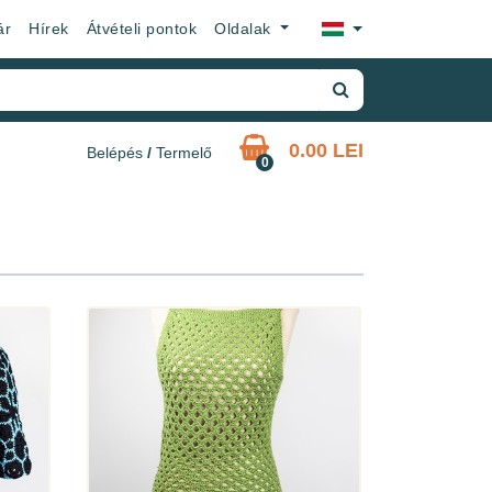
×
ár
Hírek
Átvételi pontok
Oldalak
0.00 LEI
Belépés
/
Termelő
0