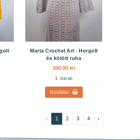
golt
Marta Crochet Art
-
Horgolt
és kötött ruha
300.00 lei
1
darab
Kosárba
‹
1
2
3
4
›