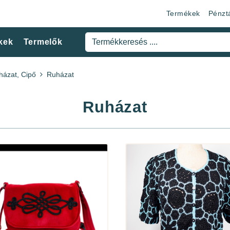
Termékek
Pénzt
kek
Termelők
házat, Cipő
Ruházat
Ruházat