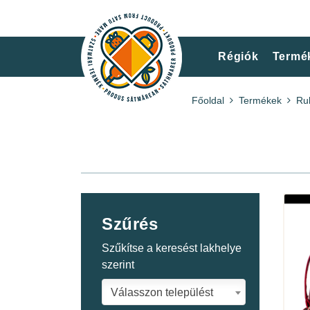
Régiók
Termé
Főoldal
Termékek
Ru
Szűrés
Szűkítse a keresést lakhelye
szerint
Válasszon települést