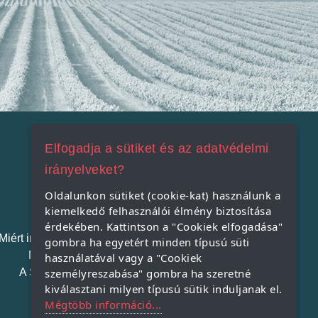
Elfogadja a sütiket és az adatvédelmi
irányelveket?
Szatmári Termék
Oldalunkon sütiket (cookie-kat) használunk a
kiemelkedő felhasználói élmény biztosítása
érdekében. Kattintson a "Cookiek elfogadása"
Miért indítjuk el a Szatmári Termék projektet?
gombra ha egyetért minden típusú süti
Miért vásároljunk helyi terméket?
használatával vagy a "Cookiek
A Szatmári Termék védjegy rendszer
személyreszabása" gombra ha szeretné
kiválasztani milyen típusú sütik induljanak el.
Mégtöbb információ...