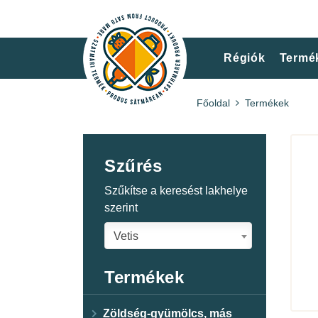
Régiók
Termé
Főoldal
Termékek
Szűrés
Szűkítse a keresést lakhelye
szerint
Vetis
Termékek
Zöldség-gyümölcs, más