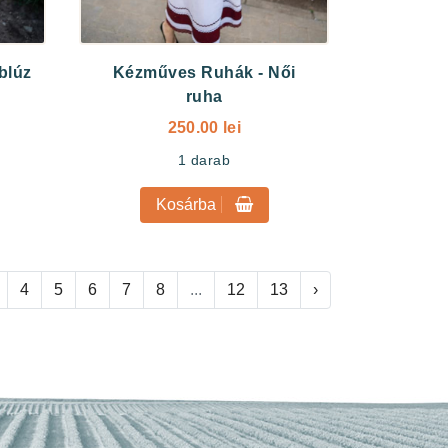
blúz
Kézműves Ruhák
-
Női
ruha
250.00 lei
1
darab
Kosárba
4
5
6
7
8
...
12
13
›