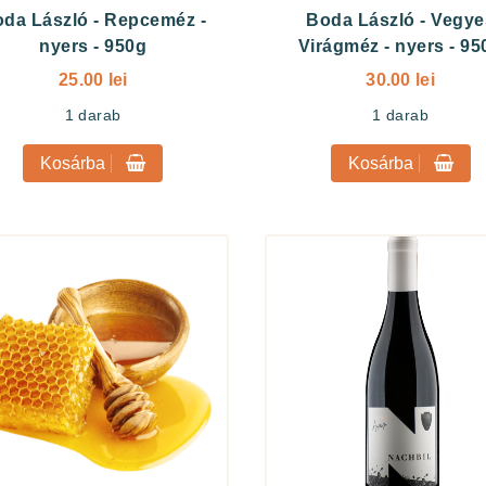
da László
-
Repceméz -
Boda László
-
Vegye
nyers - 950g
Virágméz - nyers - 95
25.00 lei
30.00 lei
1
darab
1
darab
Kosárba
Kosárba