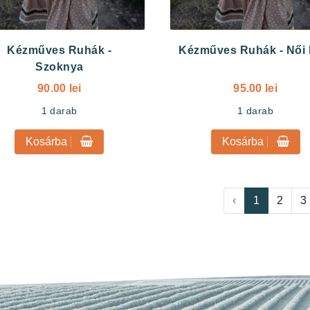
Kézműves Ruhák
-
Kézműves Ruhák
-
Női 
Szoknya
90.00 lei
95.00 lei
1
darab
1
darab
Kosárba
Kosárba
‹
1
2
3