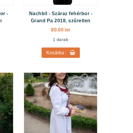
or -
Nachbil
-
Száraz fehérbor -
n
Grand Pa 2018, szűretlen
80.00 lei
1
darab
Kosárba