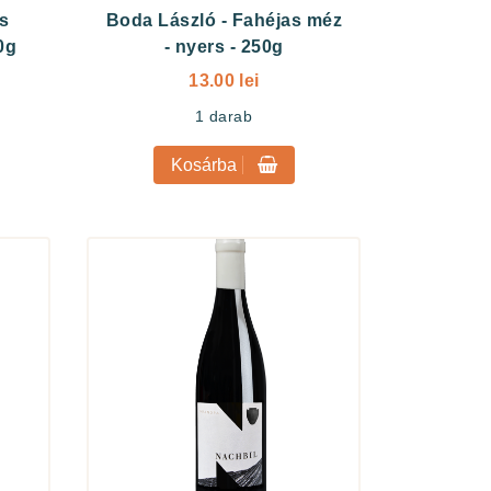
s
Boda László
-
Fahéjas méz
0g
- nyers - 250g
13.00 lei
1
darab
Kosárba