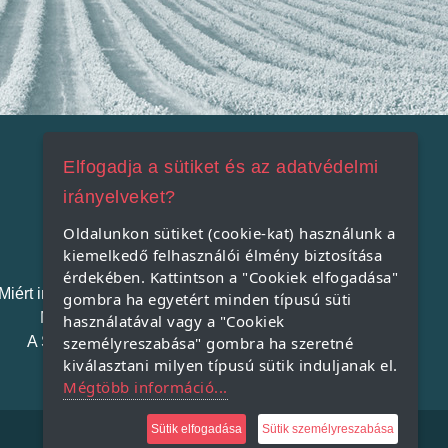
Elfogadja a sütiket és az adatvédelmi
irányelveket?
Szatmári Termék
Oldalunkon sütiket (cookie-kat) használunk a
kiemelkedő felhasználói élmény biztosítása
érdekében. Kattintson a "Cookiek elfogadása"
Miért indítjuk el a Szatmári Termék projektet?
gombra ha egyetért minden típusú süti
Miért vásároljunk helyi terméket?
használatával vagy a "Cookiek
A Szatmári Termék védjegy rendszer
személyreszabása" gombra ha szeretné
kiválasztani milyen típusú sütik induljanak el.
Mégtöbb információ...
Sütik elfogadása
Sütik személyreszabása