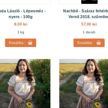
oda László
-
Lépesméz -
Nachbil
-
Száraz fehérb
nyers - 100g
Versil 2018, szűretle
8.00 lei
57.00 lei
1
kg
1
darab
Kosárba
Kosárba