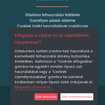
Általános felhasználási feltételek
Személyes adatok védelme
Cookiek (sütik) használatának szabályzata
Elfogadja a sütiket és az adatvédelmi
Szatmári Termék
irányelveket?
Oldalunkon sütiket (cookie-kat) használunk a
kiemelkedő felhasználói élmény biztosítása
Miért indítjuk el a Szatmári Termék projektet?
érdekében. Kattintson a "Cookiek elfogadása"
Miért vásároljunk helyi terméket?
gombra ha egyetért minden típusú süti
A Szatmári Termék védjegy rendszer
használatával vagy a "Cookiek
személyreszabása" gombra ha szeretné
kiválasztani milyen típusú sütik induljanak el.
Mégtöbb információ...
Copyright © 2021, All Rights Reserved.
Sütik elfogadása
Sütik személyreszabása
Powered by: