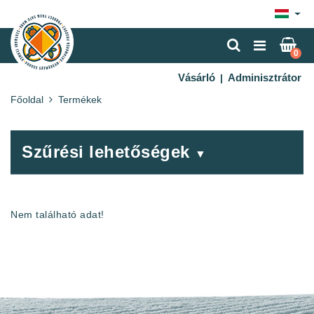
×
0
Vásárló
Adminisztrátor
|
Főoldal
Termékek
Szűrési lehetőségek
▼
Nem található adat!