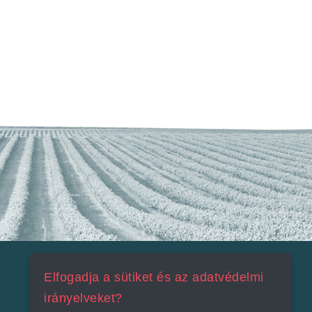
Elfogadja a sütiket és az adatvédelmi
irányelveket?