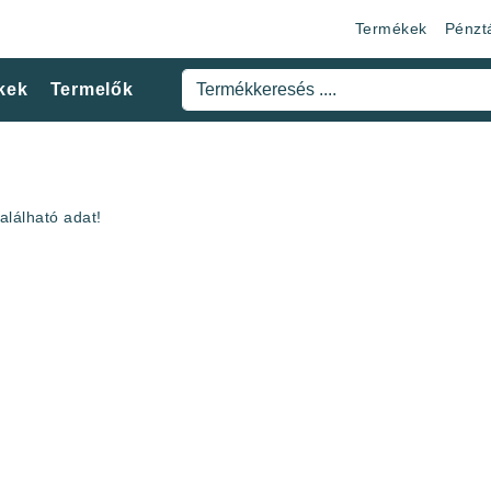
Termékek
Pénzt
kek
Termelők
alálható adat!