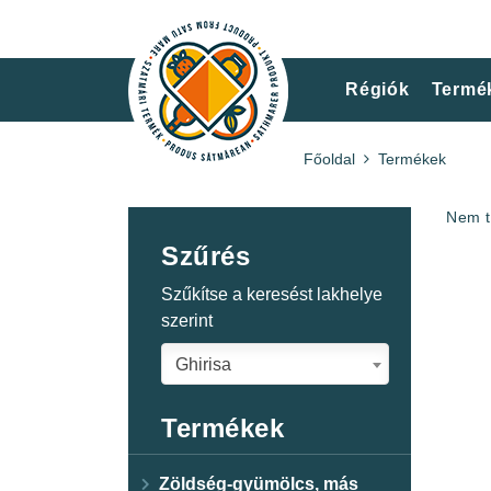
Régiók
Termé
Főoldal
Termékek
Nem t
Szűrés
Szűkítse a keresést lakhelye
szerint
Ghirisa
Termékek
Zöldség-gyümölcs, más