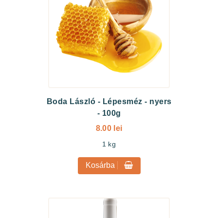
Boda László
-
Lépesméz - nyers
- 100g
8.00 lei
1
kg
Kosárba