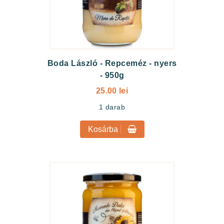
Boda László
-
Repceméz - nyers
- 950g
25.00 lei
1
darab
Kosárba