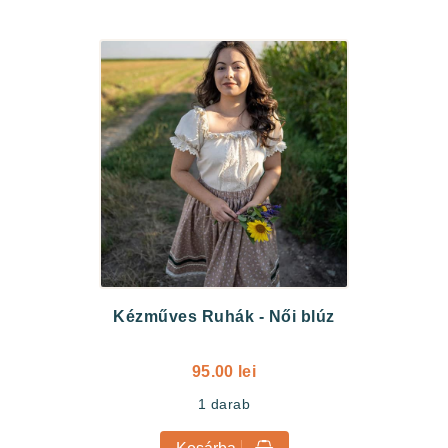
Kézműves Ruhák
-
Női blúz
95.00 lei
1
darab