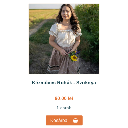
Kézműves Ruhák
-
Szoknya
90.00 lei
1
darab
Kosárba