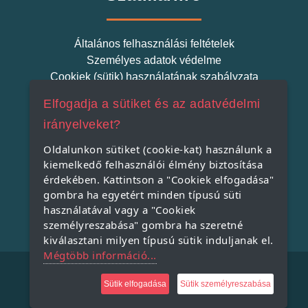
Általános felhasználási feltételek
Személyes adatok védelme
Cookiek (sütik) használatának szabályzata
Elfogadja a sütiket és az adatvédelmi
Szatmári Termék
irányelveket?
Oldalunkon sütiket (cookie-kat) használunk a
kiemelkedő felhasználói élmény biztosítása
Miért indítjuk el a Szatmári Termék projektet?
érdekében. Kattintson a "Cookiek elfogadása"
Miért vásároljunk helyi terméket?
gombra ha egyetért minden típusú süti
A Szatmári Termék védjegy rendszer
használatával vagy a "Cookiek
személyreszabása" gombra ha szeretné
kiválasztani milyen típusú sütik induljanak el.
Mégtöbb információ...
Copyright © 2021, All Rights Reserved.
Sütik elfogadása
Sütik személyreszabása
Powered by: