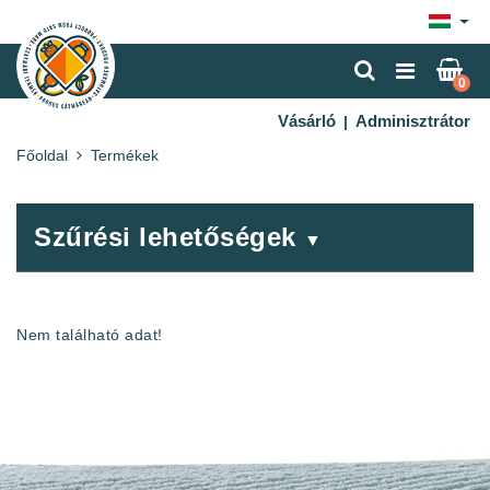
×
0
Vásárló
Adminisztrátor
|
Főoldal
Termékek
Szűrési lehetőségek
▼
Nem található adat!