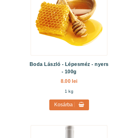
Boda László
-
Lépesméz - nyers
- 100g
8.00 lei
1
kg
Kosárba