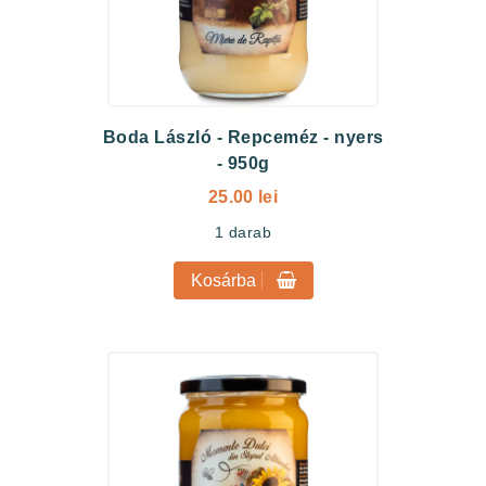
Boda László
-
Repceméz - nyers
- 950g
25.00 lei
1
darab
Kosárba