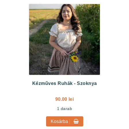
Kézműves Ruhák
-
Szoknya
90.00 lei
1
darab
Kosárba