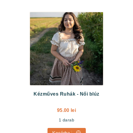
Kézműves Ruhák
-
Női blúz
95.00 lei
1
darab