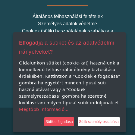
Általános felhasználási feltételek
Személyes adatok védelme
Cookiek (sütik) használatának szabályzata
Elfogadja a sütiket és az adatvédelmi
Szatmári Termék
irányelveket?
Oldalunkon sütiket (cookie-kat) használunk a
kiemelkedő felhasználói élmény biztosítása
Miért indítjuk el a Szatmári Termék projektet?
érdekében. Kattintson a "Cookiek elfogadása"
Miért vásároljunk helyi terméket?
gombra ha egyetért minden típusú süti
A Szatmári Termék védjegy rendszer
használatával vagy a "Cookiek
személyreszabása" gombra ha szeretné
kiválasztani milyen típusú sütik induljanak el.
Mégtöbb információ...
Copyright © 2021, All Rights Reserved.
Sütik elfogadása
Sütik személyreszabása
Powered by: