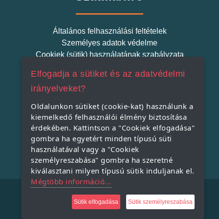
Általános felhasználási feltételek
Személyes adatok védelme
Cookiek (sütik) használatának szabályzata
Elfogadja a sütiket és az adatvédelmi
Szatmári Termék
irányelveket?
Oldalunkon sütiket (cookie-kat) használunk a
kiemelkedő felhasználói élmény biztosítása
Miért indítjuk el a Szatmári Termék projektet?
érdekében. Kattintson a "Cookiek elfogadása"
Miért vásároljunk helyi terméket?
gombra ha egyetért minden típusú süti
A Szatmári Termék védjegy rendszer
használatával vagy a "Cookiek
személyreszabása" gombra ha szeretné
kiválasztani milyen típusú sütik induljanak el.
Mégtöbb információ...
Copyright © 2021, All Rights Reserved.
Sütik elfogadása
Sütik személyreszabása
Powered by: