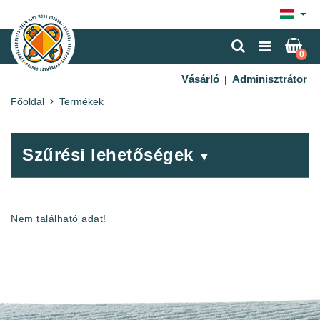
×
0
Vásárló
Adminisztrátor
|
Főoldal
Termékek
Szűrési lehetőségek
▼
Nem található adat!