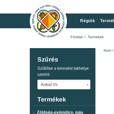
Régiók
Termé
Főoldal
Termékek
Nem t
Szűrés
Szűkítse a keresést lakhelye
szerint
Ardud Vii
Termékek
Zöldség-gyümölcs, más