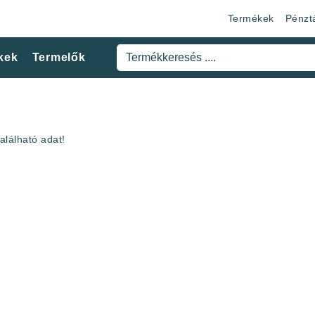
Termékek
Pénzt
kek
Termelők
alálható adat!