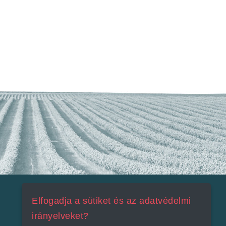
Elfogadja a sütiket és az adatvédelmi
irányelveket?