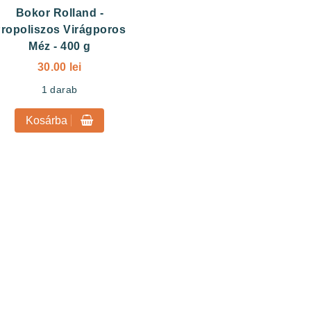
Bokor Rolland
-
ropoliszos Virágporos
Méz - 400 g
30.00 lei
1
darab
Kosárba