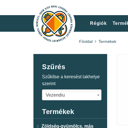
Régiók
Termé
Főoldal
Termékek
Szűrés
Szűkítse a keresést lakhelye
szerint
Vezendiu
Termékek
Zöldség-gyümölcs, más