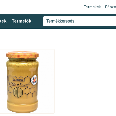
Termékek
Pénzt
kek
Termelők