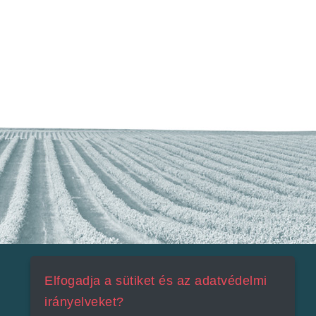
Elfogadja a sütiket és az adatvédelmi
irányelveket?