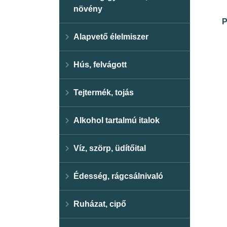
növény
P
Alapvető élelmiszer
Hús, felvágott
Tejtermék, tojás
Alkohol tartalmú italok
Víz, szörp, üdítőital
Édesség, rágcsálnivaló
Ruházat, cipő