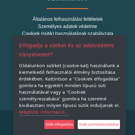
Általános felhasználási feltételek
Személyes adatok védelme
Cookiek (sütik) használatának szabályzata
Elfogadja a sütiket és az adatvédelmi
Szatmári Termék
irányelveket?
Oldalunkon sütiket (cookie-kat) használunk a
kiemelkedő felhasználói élmény biztosítása
Miért indítjuk el a Szatmári Termék projektet?
érdekében. Kattintson a "Cookiek elfogadása"
Miért vásároljunk helyi terméket?
gombra ha egyetért minden típusú süti
A Szatmári Termék védjegy rendszer
használatával vagy a "Cookiek
személyreszabása" gombra ha szeretné
kiválasztani milyen típusú sütik induljanak el.
Mégtöbb információ...
Copyright © 2021, All Rights Reserved.
Sütik elfogadása
Sütik személyreszabása
Powered by: