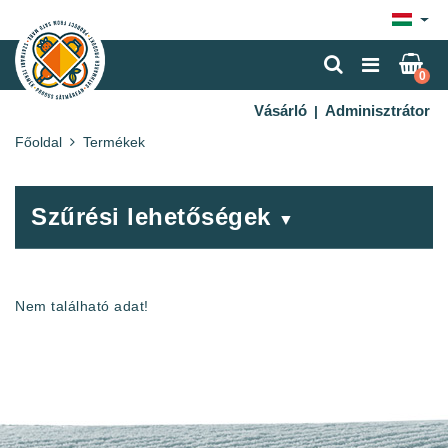
×
0
Vásárló
Adminisztrátor
|
Főoldal
Termékek
Szűrési lehetőségek
▼
Nem található adat!